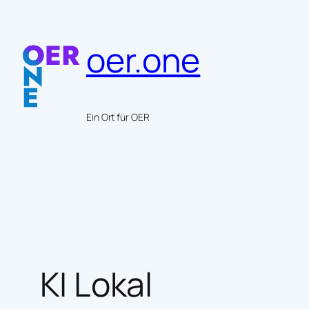
Zum
Inhalt
oer.one
springen
Ein Ort für OER
KI Lokal