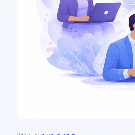
Verfasst von
oer.one
in
Allgemein