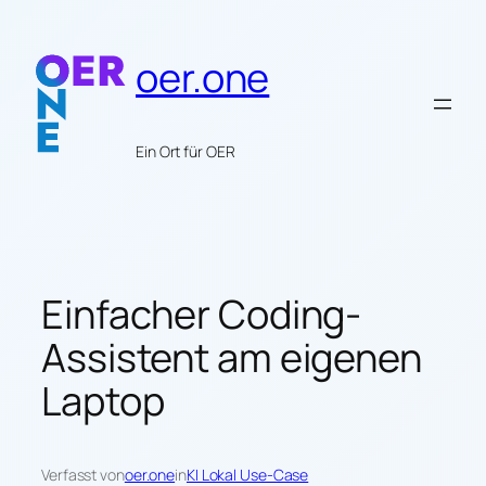
Zum
Inhalt
oer.one
springen
Ein Ort für OER
Einfacher Coding-
Assistent am eigenen
Laptop
Verfasst von
oer.one
in
KI Lokal Use-Case